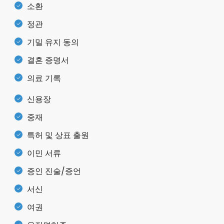
소환
정관
기밀 유지 동의
결혼 증명서
의료 기록
신용장
중재
특허 및 상표 출원
이민 서류
증인 진술/증언
서신
여권