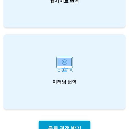
웹사이트 번역
율라투스에서 앞선 기술의 웹사이트 번역 서비
스와 함께 귀사의 세계 시장 점유율과 브랜드 검
색량을 증대시키세요.
이러닝 번역
율라투스는 디자인 전문성에 교육적 경험을 결
합하여 전 세계 학습자를 유치하며 e-러닝이 제
시해야 할 최고의 서비스를 제공합니다
무료 견적 받기