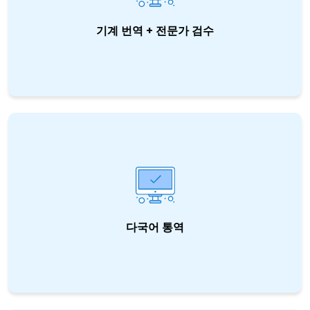
기계 번역 + 전문가 검수
율라투스의 MTPE(기계 번역 후 편집) 서비스는
합리적인 가격과 더 빠른 작업 시간에 높은 정확
도의 번역물을 얻을 수 있도록 도와 드립니다.
다국어 통역
현장 통역, 주문형 통역, 순차통역 또는 동시통역
등 고객의 모든 통역 요청에 맞춰 의사소통의 장